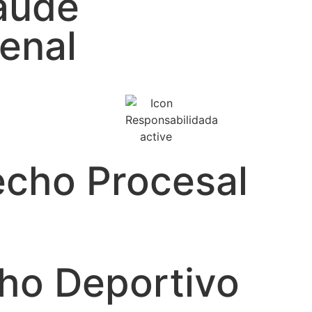
aude
enal
echo Procesal
ho Deportivo