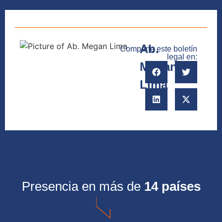
Ab.
Comparte este boletín
legal en:
Megan
Lima
Presencia en más de
14 países